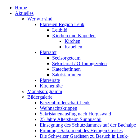
Home
Aktuelles
Wer wir sind
Pfarreien Region Leuk
Leitbild
Kirchen und Kapellen
Kirchen
Kapellen
Pfarramt
Seelsorgeteam
Sekretariat / Öffnungszeiten
KatechetInnen
SakristanInnen
Pfarreiräte
Kirchenräte
Monatsprogramm
Bildergalerie
Kerzenbruderschaft Leuk
Weihnachtskrippen
Sakristanenausflug nach Hergiswald
25 Jahre Altersheim Sunnuschii
Einsegnung des Schutzdammes auf der Bachalpe
Firmung - Sakrament des Heiligen Geistes
Die Schweizer Gardisten zu Besuch in Leuk-