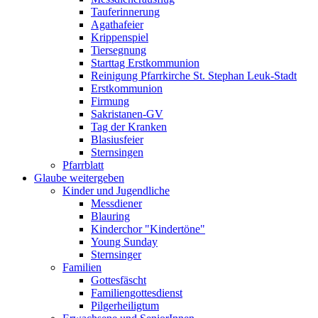
Tauferinnerung
Agathafeier
Krippenspiel
Tiersegnung
Starttag Erstkommunion
Reinigung Pfarrkirche St. Stephan Leuk-Stadt
Erstkommunion
Firmung
Sakristanen-GV
Tag der Kranken
Blasiusfeier
Sternsingen
Pfarrblatt
Glaube weitergeben
Kinder und Jugendliche
Messdiener
Blauring
Kinderchor "Kindertöne"
Young Sunday
Sternsinger
Familien
Gottesfäscht
Familiengottesdienst
Pilgerheiligtum