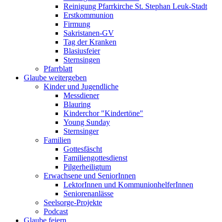
Reinigung Pfarrkirche St. Stephan Leuk-Stadt
Erstkommunion
Firmung
Sakristanen-GV
Tag der Kranken
Blasiusfeier
Sternsingen
Pfarrblatt
Glaube weitergeben
Kinder und Jugendliche
Messdiener
Blauring
Kinderchor "Kindertöne"
Young Sunday
Sternsinger
Familien
Gottesfäscht
Familiengottesdienst
Pilgerheiligtum
Erwachsene und SeniorInnen
LektorInnen und KommunionhelferInnen
Seniorenanlässe
Seelsorge-Projekte
Podcast
Glaube feiern