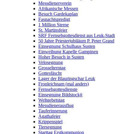
Messdienerverein
Afrikanische Messen
Besuch Gardekaplan
Fasnachtspredigt
1 Million Sterne
St. Martinsfeier
SRF Fernsehgottesdienst aus Leuk-Stadt
50 Jahre Priesterjubiläum P. Peter Grand
Einsegnung Schulhaus Susten
Einweihung Kapelle Gampinen
Hoher Besuch in Susten
Velosegnung
Grosselterntag
Gottesfäscht
Lager der Blauringschar Leuk
Fronleichnam (mal anders)
Fernsehgottesdienste
Einsegnung Bildstockji
Weltgebetstag
Messdienerausflug
Tauferinnerung
Agathafeier
Krippenspiel
Tiersegnung
Starttag Erstkommunion