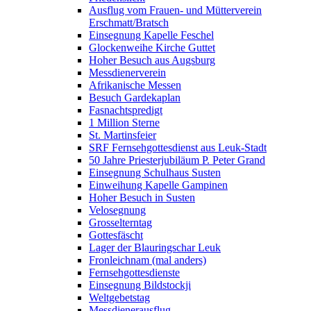
Ausflug vom Frauen- und Mütterverein
Erschmatt/Bratsch
Einsegnung Kapelle Feschel
Glockenweihe Kirche Guttet
Hoher Besuch aus Augsburg
Messdienerverein
Afrikanische Messen
Besuch Gardekaplan
Fasnachtspredigt
1 Million Sterne
St. Martinsfeier
SRF Fernsehgottesdienst aus Leuk-Stadt
50 Jahre Priesterjubiläum P. Peter Grand
Einsegnung Schulhaus Susten
Einweihung Kapelle Gampinen
Hoher Besuch in Susten
Velosegnung
Grosselterntag
Gottesfäscht
Lager der Blauringschar Leuk
Fronleichnam (mal anders)
Fernsehgottesdienste
Einsegnung Bildstockji
Weltgebetstag
Messdienerausflug