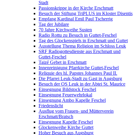
Stadt
Passionskrippe in der Kirche Erschmatt
Besuch der Stiftung TriPLUS im Kloster Disentis
Empfang Kardinal Emil Paul Tscherrig
Tag der Jubilare
70 Jahre Kirchweihe Susten
Radio Rottu zu Besuch in Guttet-Feschel
Tag des Glockenspiels in Erschmatt und Guttet
Ausstellung Thema Religion im Schloss Leuk
SRF Radiogottesdienste aus Erschmatt und
Guttet-Feschel
Taizé Gebet in Erschmatt
Innenreinigung Pfarrkirche Guttet-Feschel
Reliquie des hl. Papstes Johannes Paul II.
Die Pfarrei Leuk-Stadt zu Gast in Augsburg
Besuch der OS Leuk in der Abtei St. Maurice
Einsegnung Bildstock Feschel
Einsegnung Feuerwehrlokal
Einsegnung Ambo Kapelle Feschel
Friedenslicht
Ausflug vom Frauen- und Mütterverein
Erschmatt/Bratsch
Einsegnung Kapelle Feschel
Glockenweihe Kirche Guttet
Hoher Besuch aus Augsburg