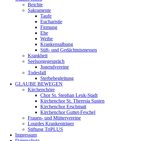
Beichte
Sakramente
Taufe
Eucharistie
Firmung
Ehe
Weihe
Krankensalbung
Stift- und Gedächtnismessen
Krankheit
Seelsorgegespräch
Jugendvereine
Todesfall
Sterbebegleitung
GLAUBE BEWEGEN
Kirchenchöre
Chor St. Stephan Leuk-Stadt
Kirchenchor St. Theresia Susten
Kirchenchor Erschmatt
Kirchenchor Guttet-Feschel
Frauen- und Müttervereine
Lourdes Krankenträger
Stiftung TriPLUS
Impressum
Datenschutz