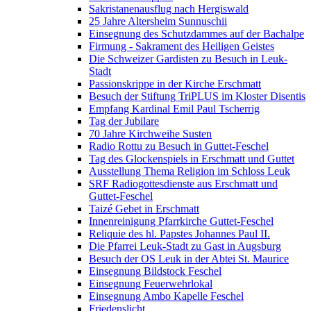
Sakristanenausflug nach Hergiswald
25 Jahre Altersheim Sunnuschii
Einsegnung des Schutzdammes auf der Bachalpe
Firmung - Sakrament des Heiligen Geistes
Die Schweizer Gardisten zu Besuch in Leuk-
Stadt
Passionskrippe in der Kirche Erschmatt
Besuch der Stiftung TriPLUS im Kloster Disentis
Empfang Kardinal Emil Paul Tscherrig
Tag der Jubilare
70 Jahre Kirchweihe Susten
Radio Rottu zu Besuch in Guttet-Feschel
Tag des Glockenspiels in Erschmatt und Guttet
Ausstellung Thema Religion im Schloss Leuk
SRF Radiogottesdienste aus Erschmatt und
Guttet-Feschel
Taizé Gebet in Erschmatt
Innenreinigung Pfarrkirche Guttet-Feschel
Reliquie des hl. Papstes Johannes Paul II.
Die Pfarrei Leuk-Stadt zu Gast in Augsburg
Besuch der OS Leuk in der Abtei St. Maurice
Einsegnung Bildstock Feschel
Einsegnung Feuerwehrlokal
Einsegnung Ambo Kapelle Feschel
Friedenslicht