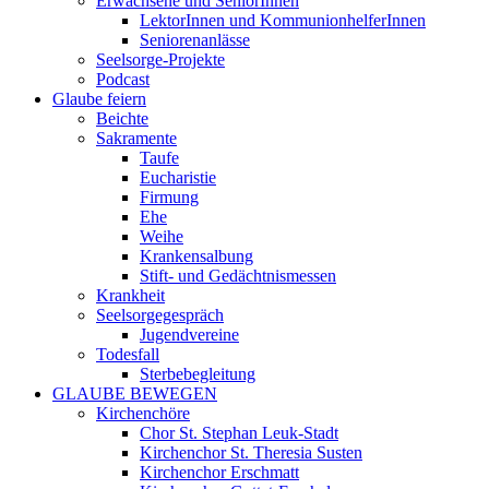
Erwachsene und SeniorInnen
LektorInnen und KommunionhelferInnen
Seniorenanlässe
Seelsorge-Projekte
Podcast
Glaube feiern
Beichte
Sakramente
Taufe
Eucharistie
Firmung
Ehe
Weihe
Krankensalbung
Stift- und Gedächtnismessen
Krankheit
Seelsorgegespräch
Jugendvereine
Todesfall
Sterbebegleitung
GLAUBE BEWEGEN
Kirchenchöre
Chor St. Stephan Leuk-Stadt
Kirchenchor St. Theresia Susten
Kirchenchor Erschmatt