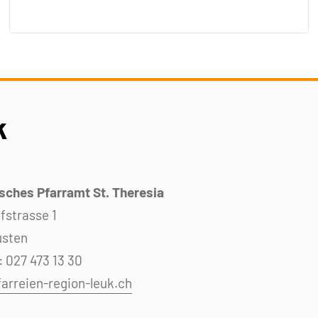
k
sches Pfarramt St. Theresia
fstrasse 1
usten
: 027 473 13 30
arreien-region-leuk.ch