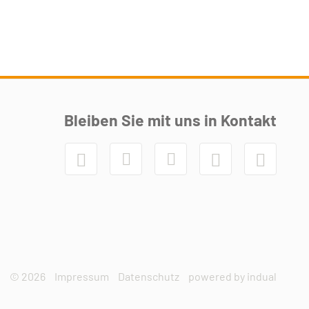
Bleiben Sie mit uns in Kontakt





© 2026
Impressum
Datenschutz
powered by indual