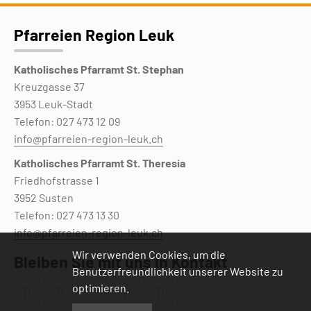
Pfarreien Region Leuk
Katholisches Pfarramt St. Stephan
Kreuzgasse 37
3953 Leuk-Stadt
Telefon: 027 473 12 09
info@pfarreien-region-leuk.ch
Katholisches Pfarramt St. Theresia
Friedhofstrasse 1
3952 Susten
Telefon: 027 473 13 30
info@pfarreien-region-leuk.ch
Wir verwenden Cookies, um die
Bleiben Sie mit uns in Kontakt
Benutzerfreundlichkeit unserer Website zu
optimieren.




